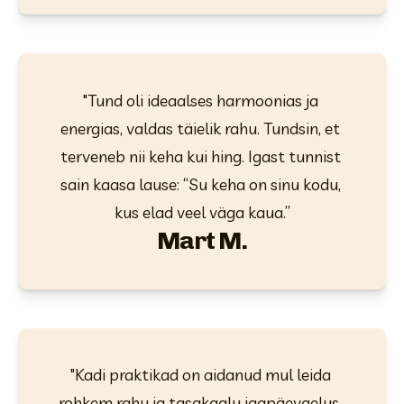
"Tund oli ideaalses harmoonias ja 
energias, valdas täielik rahu. Tundsin, et 
terveneb nii keha kui hing. Igast tunnist 
sain kaasa lause: “Su keha on sinu kodu, 
kus elad veel väga kaua.”
Mart M.
"Kadi praktikad on aidanud mul leida 
rohkem rahu ja tasakaalu igapäevaelus. 