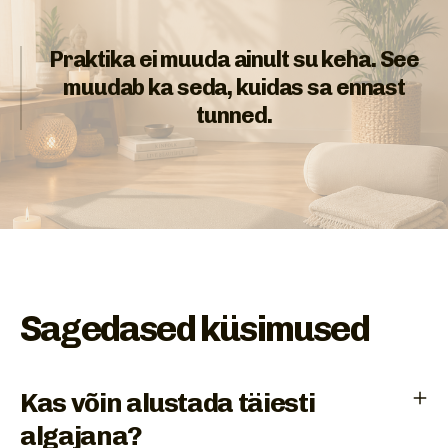
Praktika ei muuda ainult su keha. See
muudab ka seda, kuidas sa ennast
tunned.
Sagedased küsimused
Kas võin alustada täiesti
algajana?