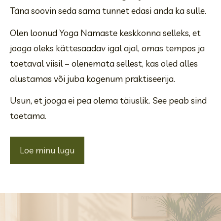
Täna soovin seda sama tunnet edasi anda ka sulle.
Olen loonud Yoga Namaste keskkonna selleks, et 
jooga oleks kättesaadav igal ajal, omas tempos ja 
toetaval viisil – olenemata sellest, kas oled alles 
alustamas või juba kogenum praktiseerija.
Usun, et jooga ei pea olema täiuslik. See peab sind 
toetama.
Loe minu lugu